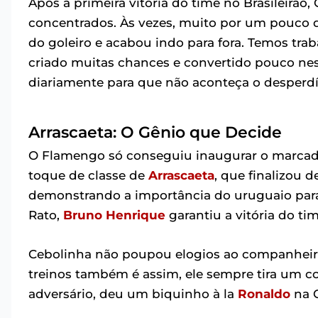
Após a primeira vitória do time no Brasileirão
concentrados. Às vezes, muito por um pouco d
do goleiro e acabou indo para fora. Temos trab
criado muitas chances e convertido pouco nes
diariamente para que não aconteça o desperd
Arrascaeta: O Gênio que Decide
O Flamengo só conseguiu inaugurar o marcad
toque de classe de
Arrascaeta
, que finalizou d
demonstrando a importância do uruguaio para
Rato,
Bruno Henrique
garantiu a vitória do ti
Cebolinha não poupou elogios ao companheiro:
treinos também é assim, ele sempre tira um co
adversário, deu um biquinho à la
Ronaldo
na C