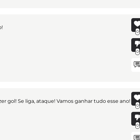
o!
0
0
zer gol! Se liga, ataque! Vamos ganhar tudo esse ano!
0
0