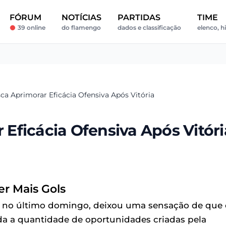
FÓRUM
NOTÍCIAS
PARTIDAS
TIME
39 online
do flamengo
dados e classificação
elenco, h
a Aprimorar Eficácia Ofensiva Após Vitória
Eficácia Ofensiva Após Vitóri
er Mais Gols
 1, no último domingo, deixou uma sensação de que 
ada a quantidade de oportunidades criadas pela