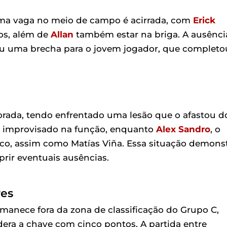
 uma vaga no meio de campo é acirrada, com
Erick
tos, além de
Allan
também estar na briga. A ausênci
riu uma brecha para o jovem jogador, que completo
ada, tendo enfrentado uma lesão que o afastou d
i improvisado na função, enquanto
Alex Sandro
, o
co, assim como Matías Viña. Essa situação demons
prir eventuais ausências.
res
anece fora da zona de classificação do Grupo C,
era a chave com cinco pontos. A partida entre