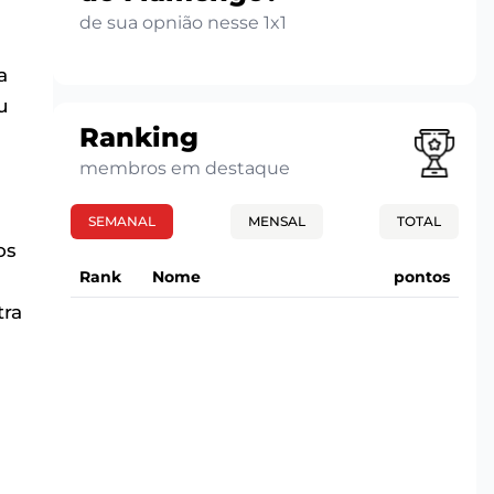
de sua opnião nesse 1x1
a
u
Ranking
membros em destaque
SEMANAL
MENSAL
TOTAL
os
Rank
Nome
pontos
tra