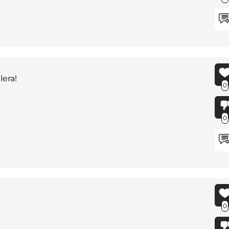
lera!
0
0
0