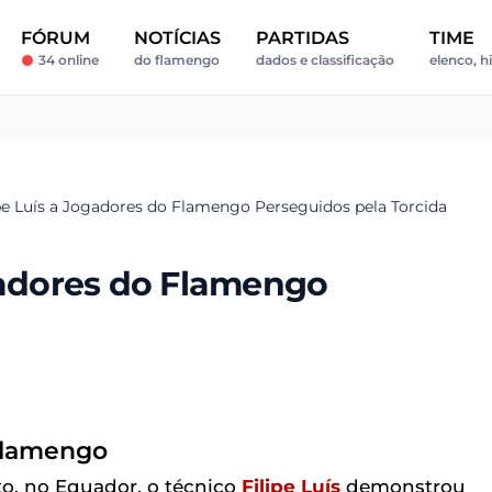
FÓRUM
NOTÍCIAS
PARTIDAS
TIME
34 online
do flamengo
dados e classificação
elenco, h
pe Luís a Jogadores do Flamengo Perseguidos pela Torcida
ogadores do Flamengo
 Flamengo
o, no Equador, o técnico
Filipe Luís
demonstrou