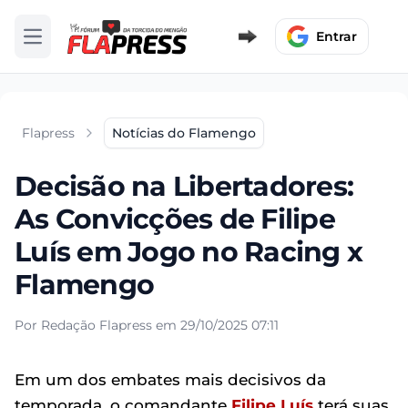
Entrar
Abrir menu
Flapress
Notícias do Flamengo
Decisão na Libertadores:
As Convicções de Filipe
Luís em Jogo no Racing x
Flamengo
Por Redação Flapress em 29/10/2025 07:11
Em um dos embates mais decisivos da
temporada, o comandante
Filipe Luís
terá suas