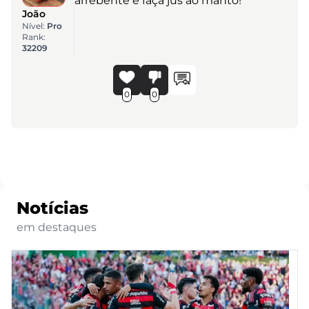
arrebente e faça jus ao manto!
João
Nível:
Pro
Rank:
32209
0
0
Notícias
em destaques