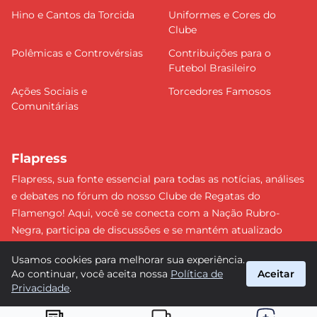
Hino e Cantos da Torcida
Uniformes e Cores do
Clube
Polêmicas e Controvérsias
Contribuições para o
Futebol Brasileiro
Ações Sociais e
Torcedores Famosos
Comunitárias
Flapress
Flapress, sua fonte essencial para todas as notícias, análises
e debates no fórum do nosso Clube de Regatas do
Flamengo! Aqui, você se conecta com a Nação Rubro-
Negra, participa de discussões e se mantém atualizado
sobre tudo que envolve o Mengão. Não perca nenhum
Usamos cookies para melhorar sua experiência.
lance e esteja sempre à frente, junto da torcida mais
Ao continuar, você aceita nossa
Política de
Aceitar
apaixonada do Brasil! #Flamengo #Flapress
Privacidade
.
suporte@flapress.com.br