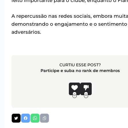
feito importante para o clube, enquanto o Fla
A repercussão nas redes sociais, embora muitas
demonstrando o engajamento e o sentimento d
adversários.
CURTIU ESSE POST?
Participe e suba no rank de membros
0
0