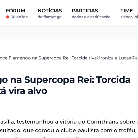
FÓRUM
NOTÍCIAS
PARTIDAS
TIME
38 online
do flamengo
dados e classificação
elenco, h
nce Flamengo na Supercopa Rei: Torcida rival ironiza e Lucas Pa
o na Supercopa Rei: Torcida
á vira alvo
sília, testemunhou a vitória do Corinthians sobre 
sultado, que coroou o clube paulista com o troféu,