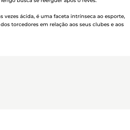
mengo busca se reerguer após o revés.
 vezes ácida, é uma faceta intrínseca ao esporte,
os torcedores em relação aos seus clubes e aos