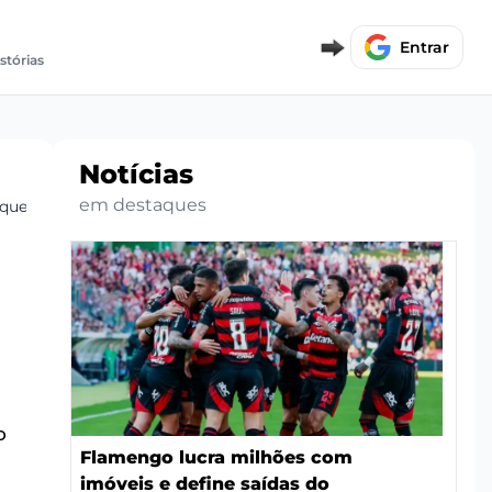
Entrar
istórias
Notícias
em destaques
quetá vira alvo
o
Flamengo lucra milhões com
imóveis e define saídas do