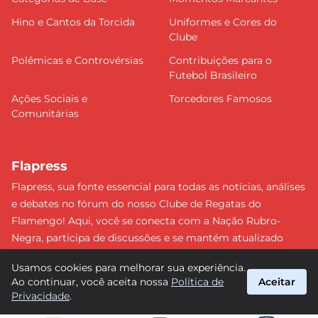
Hino e Cantos da Torcida
Uniformes e Cores do
Clube
Polêmicas e Controvérsias
Contribuições para o
Futebol Brasileiro
Ações Sociais e
Torcedores Famosos
Comunitárias
Flapress
Flapress, sua fonte essencial para todas as notícias, análises
e debates no fórum do nosso Clube de Regatas do
Flamengo! Aqui, você se conecta com a Nação Rubro-
Negra, participa de discussões e se mantém atualizado
sobre tudo que envolve o Mengão. Não perca nenhum
Usamos cookies para melhorar sua experiência.
lance e esteja sempre à frente, junto da torcida mais
Ao continuar, você aceita nossa
Política de
Aceitar
apaixonada do Brasil! #Flamengo #Flapress
Privacidade
.
suporte@flapress.com.br