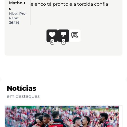
Matheu
elenco tá pronto e a torcida confia
s
Nível:
Pro
Rank:
36414
0
0
Notícias
em destaques