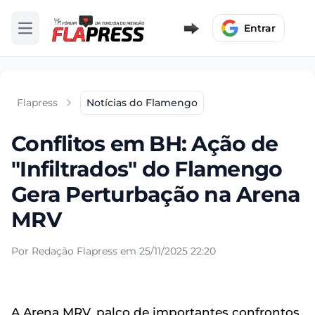
Entrar
Abrir menu
Flapress
Notícias do Flamengo
Conflitos em BH: Ação de
"Infiltrados" do Flamengo
Gera Perturbação na Arena
MRV
Por Redação Flapress em 25/11/2025 22:20
A Arena MRV, palco de importantes confrontos