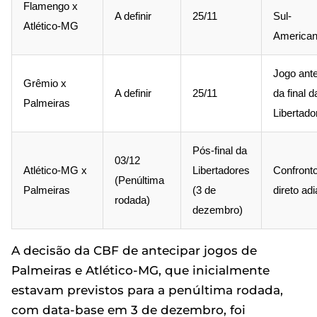
Flamengo x
A definir
25/11
Sul-
Atlético-MG
America
Jogo ant
Grêmio x
A definir
25/11
da final d
Palmeiras
Libertado
Pós-final da
03/12
Atlético-MG x
Libertadores
Confront
(Penúltima
Palmeiras
(3 de
direto ad
rodada)
dezembro)
A decisão da CBF de antecipar jogos de
Palmeiras e Atlético-MG, que inicialmente
estavam previstos para a penúltima rodada,
com data-base em 3 de dezembro, foi