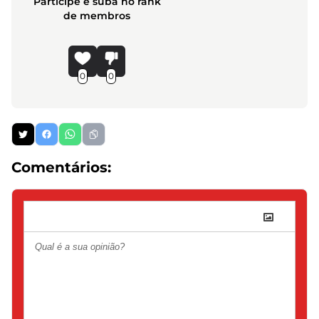
Participe e suba no rank
de membros
0
0
Comentários: