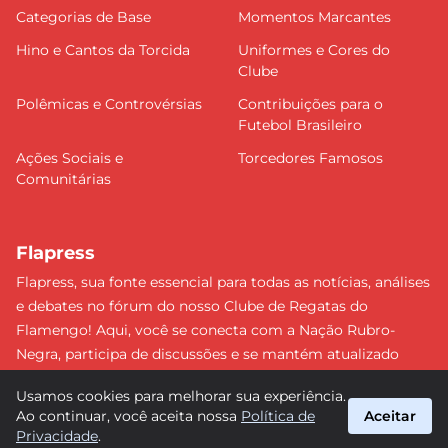
Categorias de Base
Momentos Marcantes
Hino e Cantos da Torcida
Uniformes e Cores do
Clube
Polêmicas e Controvérsias
Contribuições para o
Futebol Brasileiro
Ações Sociais e
Torcedores Famosos
Comunitárias
Flapress
Flapress, sua fonte essencial para todas as notícias, análises
e debates no fórum do nosso Clube de Regatas do
Flamengo! Aqui, você se conecta com a Nação Rubro-
Negra, participa de discussões e se mantém atualizado
sobre tudo que envolve o Mengão. Não perca nenhum
Usamos cookies para melhorar sua experiência.
lance e esteja sempre à frente, junto da torcida mais
Ao continuar, você aceita nossa
Política de
Aceitar
apaixonada do Brasil! #Flamengo #Flapress
Privacidade
.