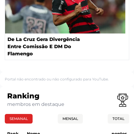
De La Cruz Gera Divergência
Entre Comissão E DM Do
Flamengo
Portal não encontrado ou não configurado para YouTube.
Ranking
membros em destaque
SEMANAL
MENSAL
TOTAL
Rank
Nome
pontos