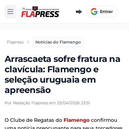
Entrar
Abrir menu
Flapress
Notícias do Flamengo
Arrascaeta sofre fratura na
clavícula: Flamengo e
seleção uruguaia em
apreensão
Por Redação Flapress em 29/04/2026 23:51
O Clube de Regatas do
Flamengo
confirmou
uma notícia preocupante para seus torcedores