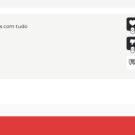
os com tudo
0
0