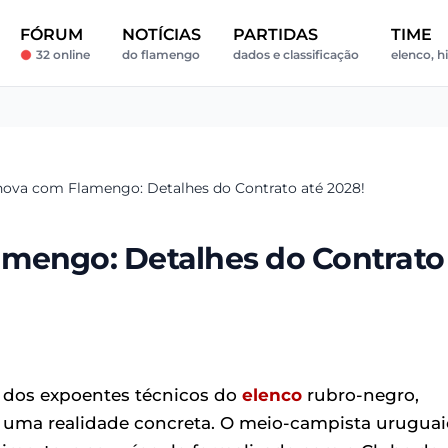
FÓRUM
NOTÍCIAS
PARTIDAS
TIME
32 online
do flamengo
dados e classificação
elenco, hi
nova com Flamengo: Detalhes do Contrato até 2028!
amengo: Detalhes do Contrato
 dos expoentes técnicos do
elenco
rubro-negro,
r uma realidade concreta. O meio-campista uruguai