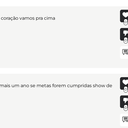
coração vamos pra cima
0
0
 mais um ano se metas forem cumpridas show de
0
0