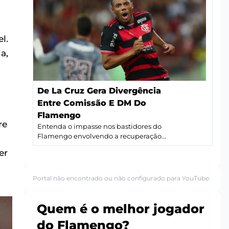
l.
a,
De La Cruz Gera Divergência
Entre Comissão E DM Do
Flamengo
re
Entenda o impasse nos bastidores do
Flamengo envolvendo a recuperação...
er
Portal não encontrado ou não configurado para YouTube.
Quem é o melhor jogador
do Flamengo?