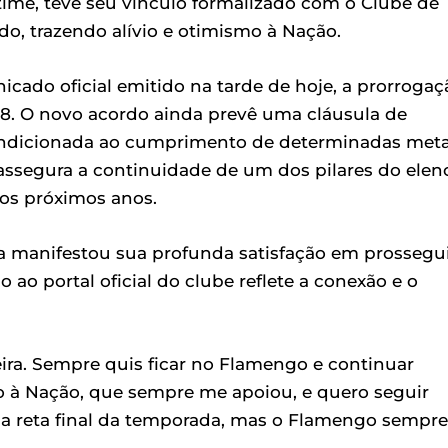
ime, teve seu vínculo formalizado com o Clube de
o, trazendo alívio e otimismo à Nação.
cado oficial emitido na tarde de hoje, a prorrogaç
8. O novo acordo ainda prevê uma cláusula de
ondicionada ao cumprimento de determinadas met
ssegura a continuidade de um dos pilares do elen
 os próximos anos.
ta manifestou sua profunda satisfação em prossegu
o ao portal oficial do clube reflete a conexão e o
eira. Sempre quis ficar no Flamengo e continuar
ão à Nação, que sempre me apoiou, e quero seguir
na reta final da temporada, mas o Flamengo sempre