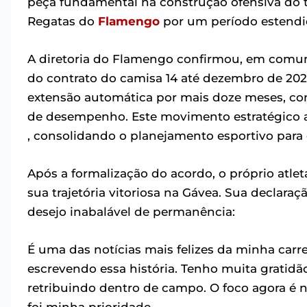
peça fundamental na construção ofensiva do t
Regatas do
Flamengo
por um período estendid
A diretoria do Flamengo confirmou, em comuni
do contrato do camisa 14 até dezembro de 202
extensão automática por mais doze meses, c
de desempenho. Este movimento estratégico a
, consolidando o planejamento esportivo para
Após a formalização do acordo, o próprio atle
sua trajetória vitoriosa na Gávea. Sua declaraçã
desejo inabalável de permanência:
É uma das notícias mais felizes da minha carr
escrevendo essa história. Tenho muita gratid
retribuindo dentro de campo. O foco agora é 
foi minha prioridade