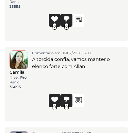
Rank:
35895
0
0
Comentado em 06/02/2026 16:00
A torcida confia, vamos manter o
elenco forte com Allan
Camila
Nível:
Pro
Rank:
36095
0
0