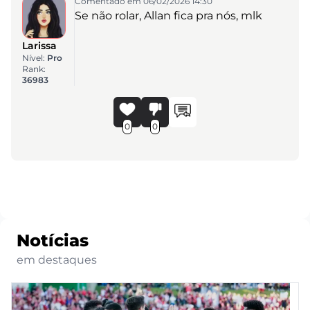
Comentado em 06/02/2026 14:30
Se não rolar, Allan fica pra nós, mlk
Larissa
Nível:
Pro
Rank:
36983
0
0
Notícias
em destaques