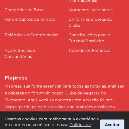
Internacionais
Categorias de Base
Momentos Marcantes
Hino e Cantos da Torcida
Uniformes e Cores do
Clube
Polêmicas e Controvérsias
Contribuições para o
Futebol Brasileiro
Ações Sociais e
Torcedores Famosos
Comunitárias
Flapress
Flapress, sua fonte essencial para todas as notícias, análises
e debates no fórum do nosso Clube de Regatas do
Flamengo! Aqui, você se conecta com a Nação Rubro-
Negra, participa de discussões e se mantém atualizado
sobre tudo que envolve o Mengão. Não perca nenhum
Usamos cookies para melhorar sua experiência.
lance e esteja sempre à frente, junto da torcida mais
Ao continuar, você aceita nossa
Política de
Aceitar
apaixonada do Brasil! #Flamengo #Flapress