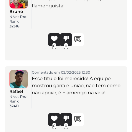
flamenguista!
Bruno
Nível:
Pro
Rank:
32316
0
0
Comentado em 02/02/2025 12:30
Esse título foi merecido! A equipe
mostrou garra e união, não tem como
Rafael
não apoiar, é Flamengo na veia!
Nível:
Pro
Rank:
32411
0
0