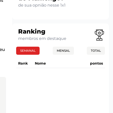
is
de sua opnião nesse 1x1
Ranking
membros em destaque
seu
SEMANAL
MENSAL
TOTAL
Rank
Nome
pontos