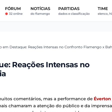
FÓRUM
NOTÍCIAS
PARTIDAS
TIME
32 online
do flamengo
dados e classificação
elenco, hi
ro em Destaque: Reações Intensas no Confronto Flamengo x Bah
ue: Reações Intensas no
ia
uitos comentários, mas a performance de
Éverton
mais chamaram a atenção do público e da imprensa