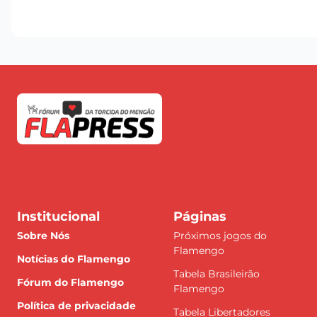
Institucional
Páginas
Sobre Nós
Próximos jogos do
Flamengo
Notícias do Flamengo
Tabela Brasileirão
Fórum do Flamengo
Flamengo
Política de privacidade
Tabela Libertadores