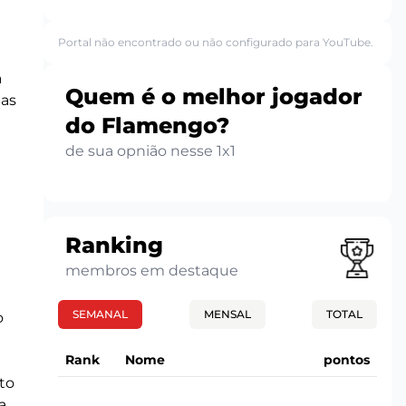
Portal não encontrado ou não configurado para YouTube.
a
Quem é o melhor jogador
jas
do Flamengo?
de sua opnião nesse 1x1
Ranking
membros em destaque
SEMANAL
MENSAL
TOTAL
o
Rank
Nome
pontos
to
a