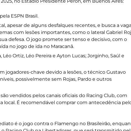
 2025, no Estádio Presidente Perón, em Buenos Aires:
 pela ESPN Brasil.
l, apesar de alguns desfalques recentes, e busca a vag
lemas com lesões importantes, como o lateral Gabriel Ro
sua defesa. O jogo promete ser tenso e decisivo, com o
da no jogo de ida no Maracanã.
a, Léo Ortiz, Léo Pereira e Ayton Lucas; Jorginho, Saúl e
 jogadores-chave devido a lesões, o técnico Gustavo
íveis, possivelmente sem Rojas, Pardo e outros
 são vendidos pelos canais oficiais do Racing Club, com
a local. É recomendável comprar com antecedência pel
ediato é o jogo contra o Flamengo no Brasileirão, enquan
 o Racing Club na Libertadores, que será transmitido pel