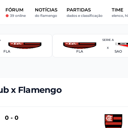
FÓRUM
NOTÍCIAS
PARTIDAS
TIME
39 online
do flamengo
dados e classificação
elenco, h
A
SERIE A
X
FLA
FLA
SAO
ub x Flamengo
0 - 0