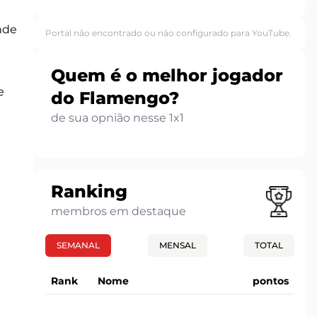
nde
Portal não encontrado ou não configurado para YouTube.
Quem é o melhor jogador
e
do Flamengo?
de sua opnião nesse 1x1
Ranking
membros em destaque
SEMANAL
MENSAL
TOTAL
Rank
Nome
pontos