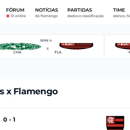
FÓRUM
NOTÍCIAS
PARTIDAS
TIME
31 online
do flamengo
dados e classificação
elenco, hi
SERIE A
X
CHA
FLA
s x Flamengo
0 - 1