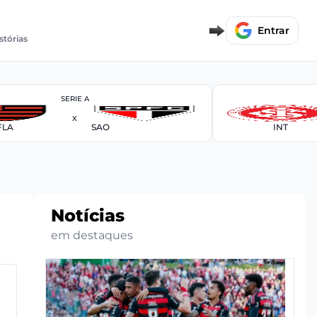
Entrar
stórias
SERIE A
X
FLA
SAO
INT
Notícias
em destaques