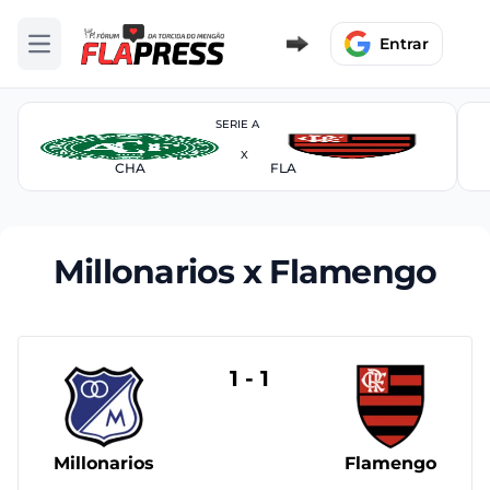
Entrar
Abrir menu
SERIE A
X
CHA
FLA
Millonarios x Flamengo
1 - 1
Millonarios
Flamengo