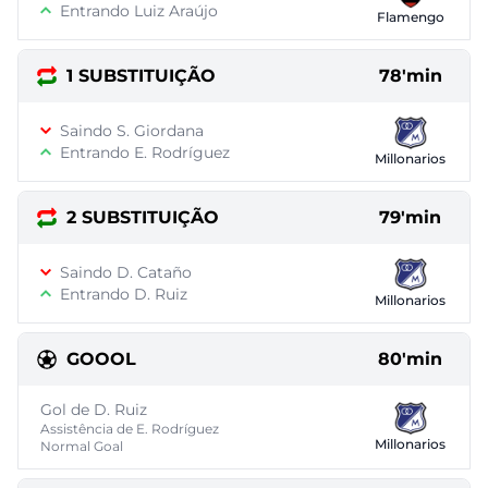
Entrando Luiz Araújo
Flamengo
1 SUBSTITUIÇÃO
78'min
Saindo S. Giordana
Entrando E. Rodríguez
Millonarios
2 SUBSTITUIÇÃO
79'min
Saindo D. Cataño
Entrando D. Ruiz
Millonarios
GOOOL
80'min
Gol de D. Ruiz
Assistência de E. Rodríguez
Millonarios
Normal Goal