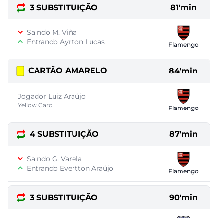
3 SUBSTITUIÇÃO
81'min
Saindo M. Viña
Entrando Ayrton Lucas
Flamengo
CARTÃO AMARELO
84'min
Jogador Luiz Araújo
Yellow Card
Flamengo
4 SUBSTITUIÇÃO
87'min
Saindo G. Varela
Entrando Evertton Araújo
Flamengo
3 SUBSTITUIÇÃO
90'min