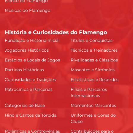
Elenco do Flamengo
Músicas do Flamengo
História e Curiosidades do Flamengo
Fundação e História Inicial
Títulos e Conquistas
Jogadores Históricos
Técnicos e Treinadores
Estádios e Locais de Jogos
Rivalidades e Clássicos
Partidas Históricas
Mascotes e Símbolos
Curiosidades e Tradições
Estatísticas e Recordes
Patrocínios e Parcerias
Filiais e Parceiros
Internacionais
Categorias de Base
Momentos Marcantes
Hino e Cantos da Torcida
Uniformes e Cores do
Clube
Polêmicas e Controvérsias
Contribuições para o