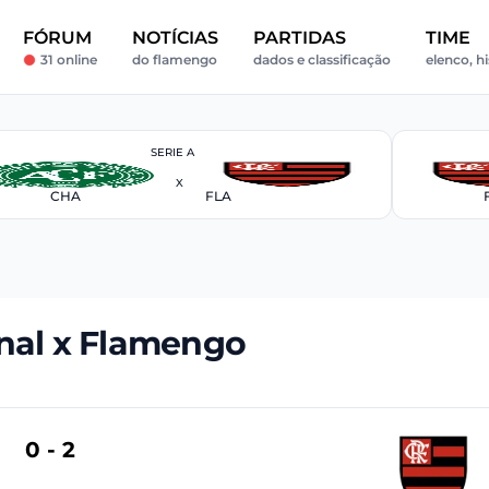
FÓRUM
NOTÍCIAS
PARTIDAS
TIME
31 online
do flamengo
dados e classificação
elenco, hi
SERIE A
X
CHA
FLA
nal x Flamengo
0 - 2