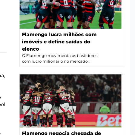
Flamengo lucra milhões com
imóveis e define saídas do
elenco
O Flamengo movimenta os bastidores
com lucro milionário no mercado...
a,
o
bol
Flamengo negocia chegada de
r