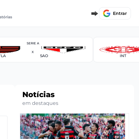
Entrar
stórias
SERIE A
X
FLA
SAO
INT
Notícias
em destaques