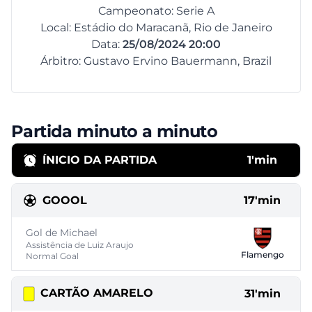
Campeonato: Serie A
Local: Estádio do Maracanã, Rio de Janeiro
Data:
25/08/2024 20:00
Árbitro: Gustavo Ervino Bauermann, Brazil
Partida minuto a minuto
ÍNICIO DA PARTIDA
1'min
GOOOL
17'min
Gol de Michael
Assistência de Luiz Araujo
Flamengo
Normal Goal
CARTÃO AMARELO
31'min