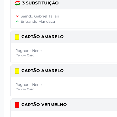
3 SUBSTITUIÇÃO
Saindo Gabriel Taliari
Entrando Mandaca
CARTÃO AMARELO
Jogador Nene
Yellow Card
CARTÃO AMARELO
Jogador Nene
Yellow Card
CARTÃO VERMELHO