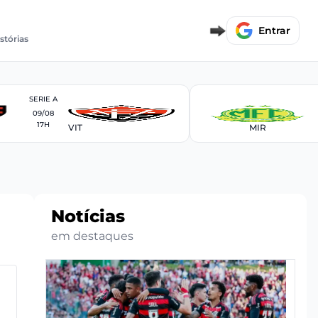
Entrar
stórias
SERIE A
09/08
17H
VIT
MIR
Notícias
em destaques