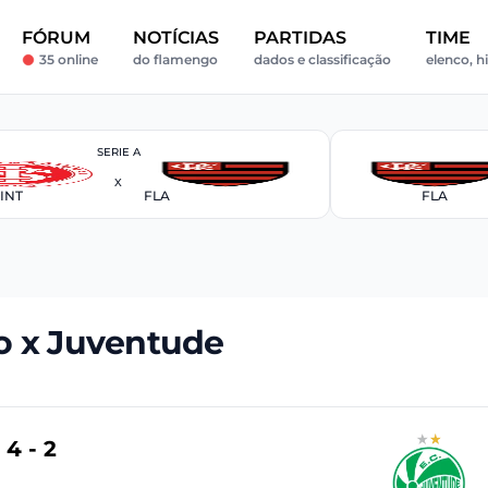
FÓRUM
NOTÍCIAS
PARTIDAS
TIME
35 online
do flamengo
dados e classificação
elenco, hi
SERIE A
X
INT
FLA
FLA
 x Juventude
4 - 2