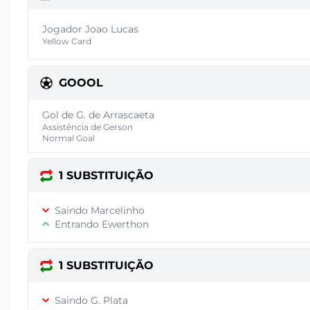
Jogador Joao Lucas
Yellow Card
GOOOL
Gol de G. de Arrascaeta
Assistência de Gerson
Normal Goal
1 SUBSTITUIÇÃO
Saindo Marcelinho
Entrando Ewerthon
1 SUBSTITUIÇÃO
Saindo G. Plata