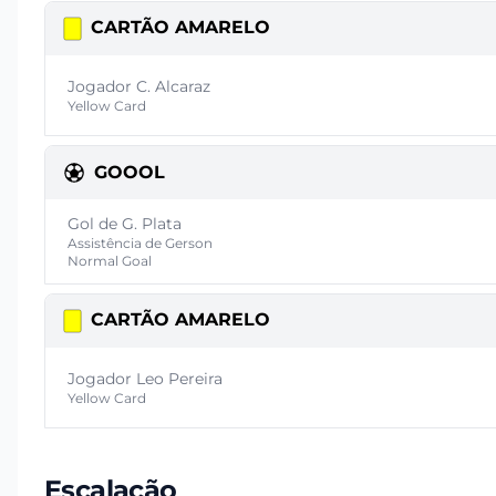
CARTÃO AMARELO
Jogador C. Alcaraz
Yellow Card
GOOOL
Gol de G. Plata
Assistência de Gerson
Normal Goal
CARTÃO AMARELO
Jogador Leo Pereira
Yellow Card
Escalação