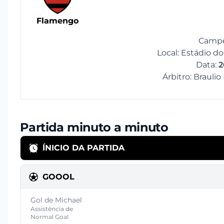
Flamengo
Campe
Local: Estádio d
Data:
2
Árbitro: Braulio
Partida minuto a minuto
ÍNICIO DA PARTIDA
GOOOL
Gol de Michael
Assistência de
Normal Goal