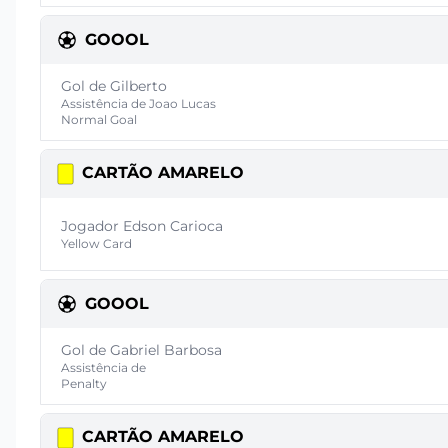
GOOOL
Gol de Gilberto
Assistência de Joao Lucas
Normal Goal
CARTÃO AMARELO
Jogador Edson Carioca
Yellow Card
GOOOL
Gol de Gabriel Barbosa
Assistência de
Penalty
CARTÃO AMARELO