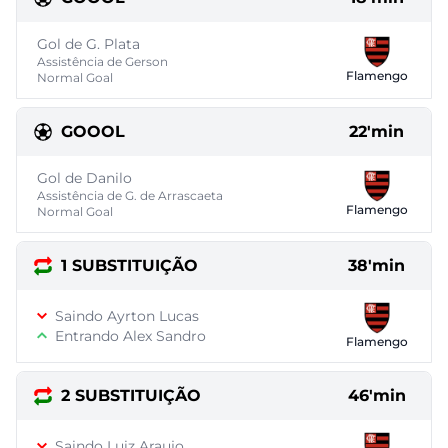
Gol de G. Plata
Assistência de Gerson
Flamengo
Normal Goal
GOOOL
22'min
Gol de Danilo
Assistência de G. de Arrascaeta
Flamengo
Normal Goal
1 SUBSTITUIÇÃO
38'min
Saindo Ayrton Lucas
Entrando Alex Sandro
Flamengo
2 SUBSTITUIÇÃO
46'min
Saindo Luiz Araujo