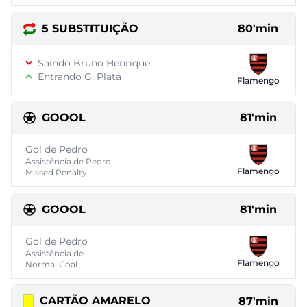
5 SUBSTITUIÇÃO
80'min
Saindo Bruno Henrique
Entrando G. Plata
Flamengo
GOOOL
81'min
Gol de Pedro
Assistência de Pedro
Flamengo
Missed Penalty
GOOOL
81'min
Gol de Pedro
Assistência de
Flamengo
Normal Goal
CARTÃO AMARELO
87'min