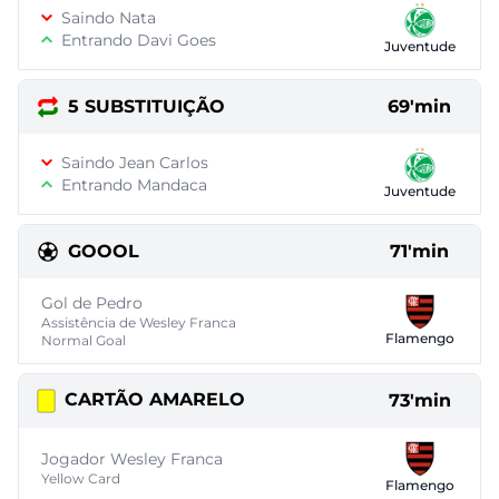
Saindo Nata
Entrando Davi Goes
Juventude
5 SUBSTITUIÇÃO
69'min
Saindo Jean Carlos
Entrando Mandaca
Juventude
GOOOL
71'min
Gol de Pedro
Assistência de Wesley Franca
Flamengo
Normal Goal
CARTÃO AMARELO
73'min
Jogador Wesley Franca
Yellow Card
Flamengo