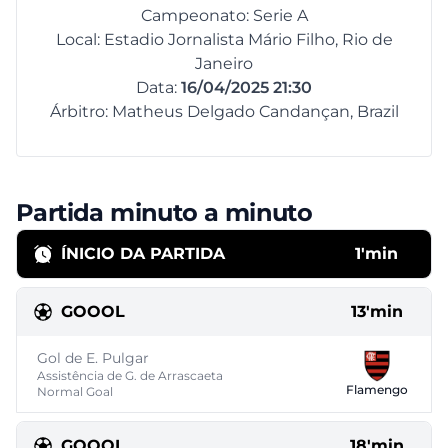
Campeonato: Serie A
Local: Estadio Jornalista Mário Filho, Rio de
Janeiro
Data:
16/04/2025 21:30
Árbitro: Matheus Delgado Candançan, Brazil
Partida minuto a minuto
ÍNICIO DA PARTIDA
1'min
GOOOL
13'min
Gol de E. Pulgar
Assistência de G. de Arrascaeta
Flamengo
Normal Goal
GOOOL
18'min