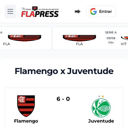
Entrar
Abrir menu
 A
SERIE A
09/08
17H
FLA
FLA
VIT
Flamengo x Juventude
6 - 0
Flamengo
Juventude