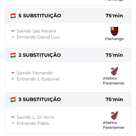
5 SUBSTITUIÇÃO
75'min
Saindo Leo Pereira
Entrando David Luiz
Flamengo
2 SUBSTITUIÇÃO
75'min
Saindo Fernando
Atletico
Entrando L. Esquivel
Paranaense
3 SUBSTITUIÇÃO
75'min
Saindo L. Di Yorio
Atletico
Entrando Pablo
Paranaense