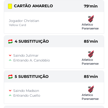
CARTÃO AMARELO
79'min
Jogador Christian
Atletico
Yellow Card
Paranaense
4 SUBSTITUIÇÃO
85'min
Saindo Julimar
Atletico
Entrando A. Canobbio
Paranaense
5 SUBSTITUIÇÃO
85'min
Saindo Madson
Atletico
Entrando Cuello
Paranaense