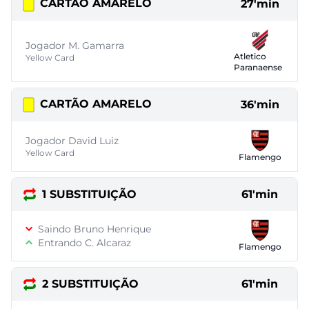
CARTÃO AMARELO
27'min
Jogador M. Gamarra
Atletico
Yellow Card
Paranaense
CARTÃO AMARELO
36'min
Jogador David Luiz
Yellow Card
Flamengo
1 SUBSTITUIÇÃO
61'min
Saindo Bruno Henrique
Entrando C. Alcaraz
Flamengo
2 SUBSTITUIÇÃO
61'min