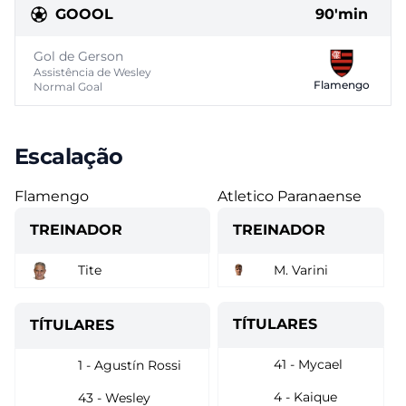
GOOOL
90'min
Gol de Gerson
Assistência de Wesley
Flamengo
Normal Goal
Escalação
Flamengo
Atletico Paranaense
TREINADOR
TREINADOR
Tite
M. Varini
TÍTULARES
TÍTULARES
41 - Mycael
1 - Agustín Rossi
4 - Kaique
43 - Wesley