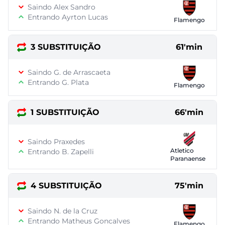
Saindo Alex Sandro
Entrando Ayrton Lucas
Flamengo
3 SUBSTITUIÇÃO
61'min
Saindo G. de Arrascaeta
Entrando G. Plata
Flamengo
1 SUBSTITUIÇÃO
66'min
Saindo Praxedes
Atletico
Entrando B. Zapelli
Paranaense
4 SUBSTITUIÇÃO
75'min
Saindo N. de la Cruz
Entrando Matheus Goncalves
Flamengo