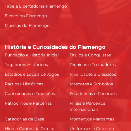
Tabela Libertadores Flamengo
Elenco do Flamengo
Músicas do Flamengo
História e Curiosidades do Flamengo
Fundação e História Inicial
Títulos e Conquistas
Jogadores Históricos
Técnicos e Treinadores
Estádios e Locais de Jogos
Rivalidades e Clássicos
Partidas Históricas
Mascotes e Símbolos
Curiosidades e Tradições
Estatísticas e Recordes
Patrocínios e Parcerias
Filiais e Parceiros
Internacionais
Categorias de Base
Momentos Marcantes
Hino e Cantos da Torcida
Uniformes e Cores do