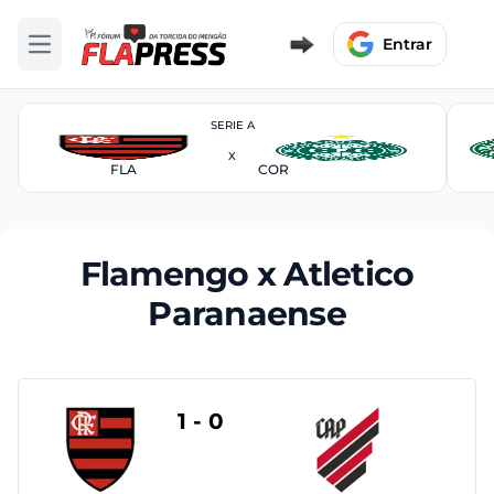
Entrar
Abrir menu
SERIE A
X
FLA
COR
Flamengo x Atletico
Paranaense
1 - 0