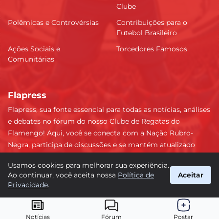
Clube
Polêmicas e Controvérsias
Contribuições para o
Futebol Brasileiro
Ações Sociais e
Torcedores Famosos
Comunitárias
Flapress
Flapress, sua fonte essencial para todas as notícias, análises
e debates no fórum do nosso Clube de Regatas do
Flamengo! Aqui, você se conecta com a Nação Rubro-
Negra, participa de discussões e se mantém atualizado
sobre tudo que envolve o Mengão. Não perca nenhum
Usamos cookies para melhorar sua experiência.
lance e esteja sempre à frente, junto da torcida mais
Ao continuar, você aceita nossa
Política de
Aceitar
apaixonada do Brasil! #Flamengo #Flapress
Privacidade
.
suporte@flapress.com.br
© 2026 Flapress. Todos os direitos reservados.
Notícias
Fórum
Postar