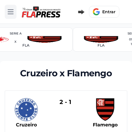
Entrar
Abrir menu
SERIE A
SE
0
X
FLA
FLA
Cruzeiro x Flamengo
2 - 1
Cruzeiro
Flamengo