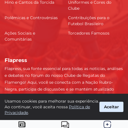
Hino e Cantos da Torcida
Uniformes e Cores do
Clube
Polêmicas e Controvérsias
Contribuições para o
Futebol Brasileiro
Ações Sociais e
Torcedores Famosos
Comunitárias
Flapress
Flapress, sua fonte essencial para todas as notícias, análises
e debates no fórum do nosso Clube de Regatas do
Flamengo! Aqui, você se conecta com a Nação Rubro-
Negra, participa de discussões e se mantém atualizado
sobre tudo que envolve o Mengão. Não perca nenhum
Usamos cookies para melhorar sua experiência.
lance e esteja sempre à frente, junto da torcida mais
Ao continuar, você aceita nossa
Política de
Aceitar
apaixonada do Brasil! #Flamengo #Flapress
Privacidade
.
suporte@flapress.com.br