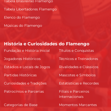
Tabela Brasileirão Flamengo
Tabela Libertadores Flamengo
Elenco do Flamengo
Músicas do Flamengo
História e Curiosidades do Flamengo
Fundação e História Inicial
Títulos e Conquistas
Jogadores Históricos
Técnicos e Treinadores
Estádios e Locais de Jogos
Rivalidades e Clássicos
Partidas Históricas
Mascotes e Símbolos
Curiosidades e Tradições
Estatísticas e Recordes
Patrocínios e Parcerias
Filiais e Parceiros
Internacionais
Categorias de Base
Momentos Marcantes