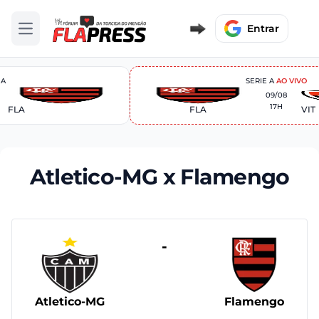
Entrar
Abrir menu
 A
SERIE A
AO VIVO
09/08
17H
FLA
FLA
VIT
Atletico-MG x Flamengo
-
Atletico-MG
Flamengo