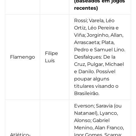
(baseados em jogos
recentes)
Rossi; Varela, Léo
Ortiz, Léo Pereira e
Viña; Jorginho, Allan,
Arrascaeta; Plata,
Pedro e Samuel Lino.
Filipe
Flamengo
Desfalques: De la
Luís
Cruz, Pulgar, Michael
e Danilo. Possível
poupar alguns
titulares visando o
Brasileirão.
Everson; Saravia (ou
Natanael), Lyanco,
Alonso; Gabriel
Menino, Alan Franco,
Atlético-
Igor Gomes, Scarpa;