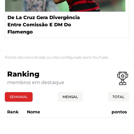
De La Cruz Gera Divergência
Entre Comissão E DM Do
Flamengo
Portal não encontrado ou não configurado para YouTube.
Ranking
membros em destaque
SEMANAL
MENSAL
TOTAL
Rank
Nome
pontos