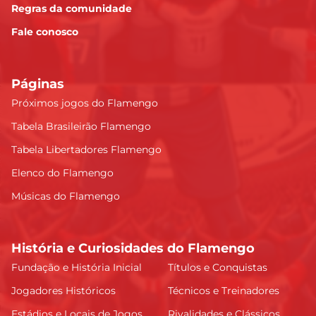
Regras da comunidade
Fale conosco
Páginas
Próximos jogos do Flamengo
Tabela Brasileirão Flamengo
Tabela Libertadores Flamengo
Elenco do Flamengo
Músicas do Flamengo
História e Curiosidades do Flamengo
Fundação e História Inicial
Títulos e Conquistas
Jogadores Históricos
Técnicos e Treinadores
Estádios e Locais de Jogos
Rivalidades e Clássicos