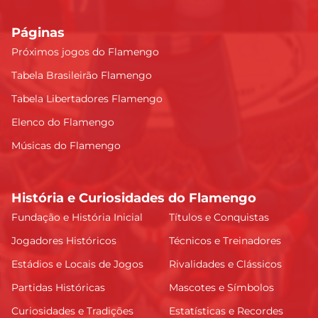
Páginas
Próximos jogos do Flamengo
Tabela Brasileirão Flamengo
Tabela Libertadores Flamengo
Elenco do Flamengo
Músicas do Flamengo
História e Curiosidades do Flamengo
Fundação e História Inicial
Títulos e Conquistas
Jogadores Históricos
Técnicos e Treinadores
Estádios e Locais de Jogos
Rivalidades e Clássicos
Partidas Históricas
Mascotes e Símbolos
Curiosidades e Tradições
Estatísticas e Recordes