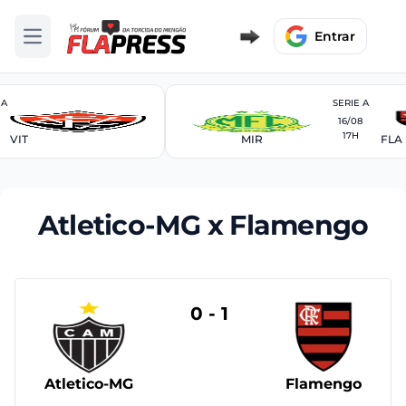
Entrar
Abrir menu
 A
SERIE A
16/08
17H
VIT
MIR
FLA
Atletico-MG x Flamengo
0 - 1
Atletico-MG
Flamengo