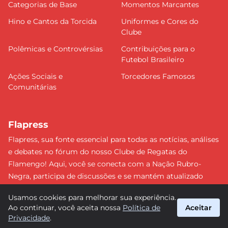
Categorias de Base
Momentos Marcantes
Hino e Cantos da Torcida
Uniformes e Cores do
Clube
Polêmicas e Controvérsias
Contribuições para o
Futebol Brasileiro
Ações Sociais e
Torcedores Famosos
Comunitárias
Flapress
Flapress, sua fonte essencial para todas as notícias, análises
e debates no fórum do nosso Clube de Regatas do
Flamengo! Aqui, você se conecta com a Nação Rubro-
Negra, participa de discussões e se mantém atualizado
sobre tudo que envolve o Mengão. Não perca nenhum
Usamos cookies para melhorar sua experiência.
lance e esteja sempre à frente, junto da torcida mais
Ao continuar, você aceita nossa
Política de
Aceitar
apaixonada do Brasil! #Flamengo #Flapress
Privacidade
.
suporte@flapress.com.br