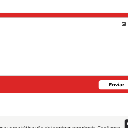
Enviar
e esquema tático vão determinar sequência. Confiança