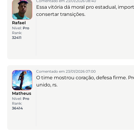
Comentado em 23/01/2026 08:40
Essa vitória dá moral pro estadual, impor
consertar transições.
Rafael
Nível:
Pro
Rank:
32411
Comentado em 23/01/2026 07:00
O time mostrou coração, defesa firme. P
unido, rs.
Matheus
Nível:
Pro
Rank:
36414