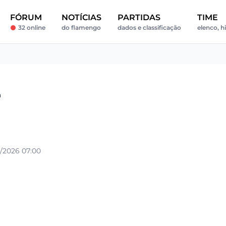
FÓRUM
NOTÍCIAS
PARTIDAS
TIME
32 online
do flamengo
dados e classificação
elenco, hi
a
/2026 07:00