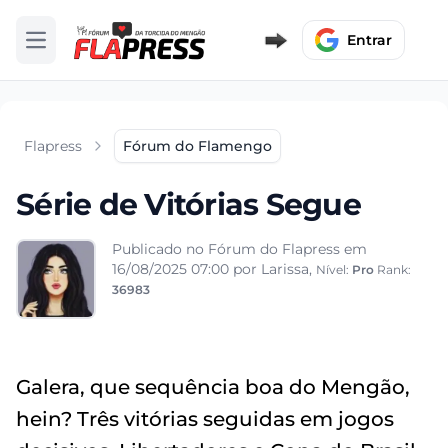
Entrar
Abrir menu
Flapress
Fórum do Flamengo
Série de Vitórias Segue
Publicado no Fórum do Flapress em
16/08/2025 07:00
por Larissa,
Nível:
Pro
Rank:
36983
Galera, que sequência boa do Mengão,
hein? Três vitórias seguidas em jogos