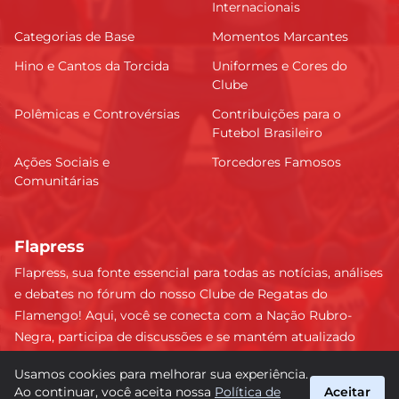
Internacionais
Categorias de Base
Momentos Marcantes
Hino e Cantos da Torcida
Uniformes e Cores do
Clube
Polêmicas e Controvérsias
Contribuições para o
Futebol Brasileiro
Ações Sociais e
Torcedores Famosos
Comunitárias
Flapress
Flapress, sua fonte essencial para todas as notícias, análises
e debates no fórum do nosso Clube de Regatas do
Flamengo! Aqui, você se conecta com a Nação Rubro-
Negra, participa de discussões e se mantém atualizado
sobre tudo que envolve o Mengão. Não perca nenhum
Usamos cookies para melhorar sua experiência.
lance e esteja sempre à frente, junto da torcida mais
Ao continuar, você aceita nossa
Política de
Aceitar