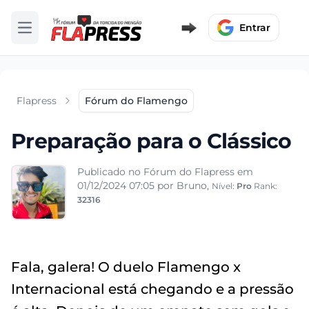
Entrar
Abrir menu
Flapress
Fórum do Flamengo
Preparação para o Clássico
Publicado no Fórum do Flapress em
01/12/2024 07:05
por Bruno,
Nível:
Pro
Rank:
32316
Fala, galera! O duelo Flamengo x
Internacional está chegando e a pressão