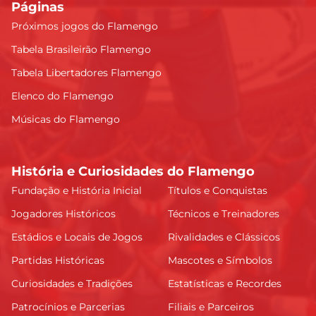
Páginas
Próximos jogos do Flamengo
Tabela Brasileirão Flamengo
Tabela Libertadores Flamengo
Elenco do Flamengo
Músicas do Flamengo
História e Curiosidades do Flamengo
Fundação e História Inicial
Títulos e Conquistas
Jogadores Históricos
Técnicos e Treinadores
Estádios e Locais de Jogos
Rivalidades e Clássicos
Partidas Históricas
Mascotes e Símbolos
Curiosidades e Tradições
Estatísticas e Recordes
Patrocínios e Parcerias
Filiais e Parceiros