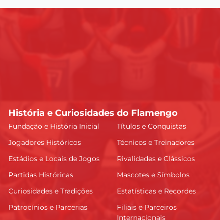
História e Curiosidades do Flamengo
Fundação e História Inicial
Títulos e Conquistas
Jogadores Históricos
Técnicos e Treinadores
Estádios e Locais de Jogos
Rivalidades e Clássicos
Partidas Históricas
Mascotes e Símbolos
Curiosidades e Tradições
Estatísticas e Recordes
Patrocínios e Parcerias
Filiais e Parceiros
Internacionais