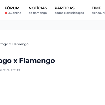
FÓRUM
NOTÍCIAS
PARTIDAS
TIME
33 online
do flamengo
dados e classificação
elenco, hi
tafogo x Flamengo
fogo x Flamengo
3/2026 07:00