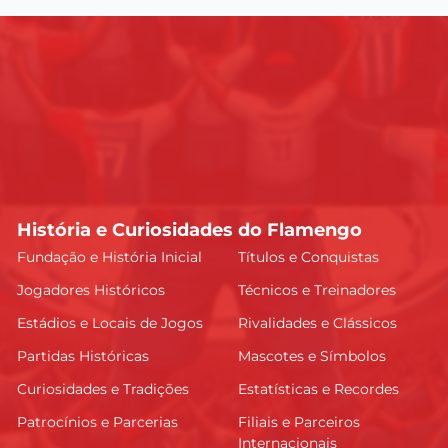
História e Curiosidades do Flamengo
Fundação e História Inicial
Títulos e Conquistas
Jogadores Históricos
Técnicos e Treinadores
Estádios e Locais de Jogos
Rivalidades e Clássicos
Partidas Históricas
Mascotes e Símbolos
Curiosidades e Tradições
Estatísticas e Recordes
Patrocínios e Parcerias
Filiais e Parceiros
Internacionais