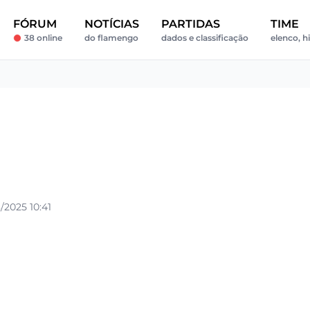
FÓRUM
NOTÍCIAS
PARTIDAS
TIME
38 online
do flamengo
dados e classificação
elenco, h
/2025 10:41