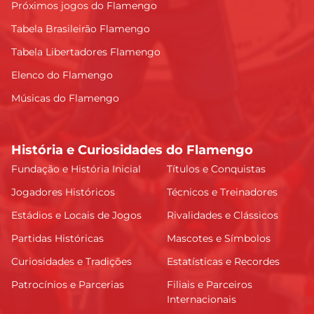
Próximos jogos do Flamengo
Tabela Brasileirão Flamengo
Tabela Libertadores Flamengo
Elenco do Flamengo
Músicas do Flamengo
História e Curiosidades do Flamengo
Fundação e História Inicial
Títulos e Conquistas
Jogadores Históricos
Técnicos e Treinadores
Estádios e Locais de Jogos
Rivalidades e Clássicos
Partidas Históricas
Mascotes e Símbolos
Curiosidades e Tradições
Estatísticas e Recordes
Patrocínios e Parcerias
Filiais e Parceiros
Internacionais