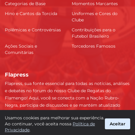
Categorias de Base
Momentos Marcantes
Hino e Cantos da Torcida
Uniformes e Cores do
Clube
Polêmicas e Controvérsias
Contribuições para o
Futebol Brasileiro
Ações Sociais e
Torcedores Famosos
Comunitárias
Flapress
Flapress, sua fonte essencial para todas as notícias, análises
e debates no fórum do nosso Clube de Regatas do
Flamengo! Aqui, você se conecta com a Nação Rubro-
Negra, participa de discussões e se mantém atualizado
sobre tudo que envolve o Mengão. Não perca nenhum
Usamos cookies para melhorar sua experiência.
lance e esteja sempre à frente, junto da torcida mais
Ao continuar, você aceita nossa
Política de
Aceitar
apaixonada do Brasil! #Flamengo #Flapress
Privacidade
.