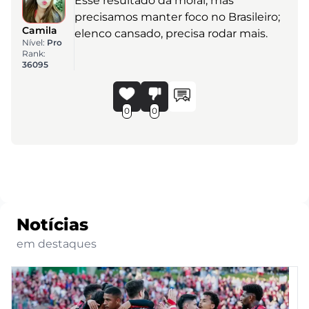
Esse resultado dá moral, mas
precisamos manter foco no Brasileiro;
Camila
elenco cansado, precisa rodar mais.
Nível:
Pro
Rank:
36095
0
0
Notícias
em destaques