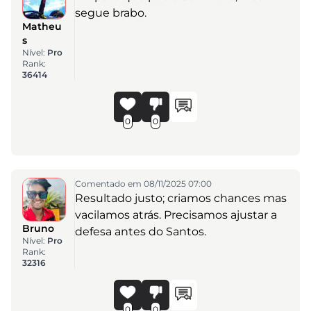
segue brabo.
Matheu
s
Nível:
Pro
Rank:
36414
0
0
Comentado em 08/11/2025 07:00
Resultado justo; criamos chances mas
vacilamos atrás. Precisamos ajustar a
Bruno
defesa antes do Santos.
Nível:
Pro
Rank:
32316
0
0