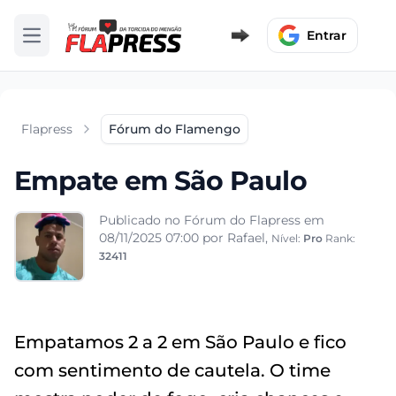
Entrar
Abrir menu
Flapress
Fórum do Flamengo
Empate em São Paulo
Publicado no Fórum do Flapress em
08/11/2025 07:00
por Rafael,
Nível:
Pro
Rank:
32411
Empatamos 2 a 2 em São Paulo e fico
com sentimento de cautela. O time