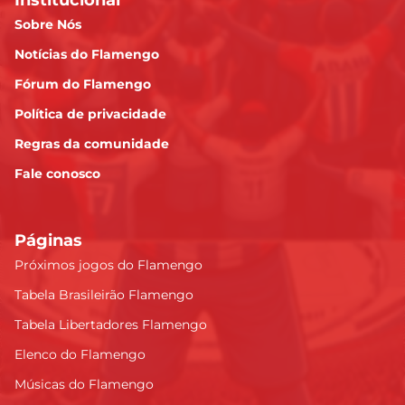
Sobre Nós
Notícias do Flamengo
Fórum do Flamengo
Política de privacidade
Regras da comunidade
Fale conosco
Páginas
Próximos jogos do Flamengo
Tabela Brasileirão Flamengo
Tabela Libertadores Flamengo
Elenco do Flamengo
Músicas do Flamengo