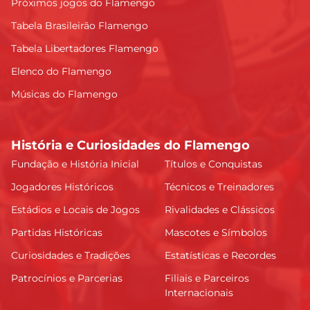
Próximos jogos do Flamengo
Tabela Brasileirão Flamengo
Tabela Libertadores Flamengo
Elenco do Flamengo
Músicas do Flamengo
História e Curiosidades do Flamengo
Fundação e História Inicial
Títulos e Conquistas
Jogadores Históricos
Técnicos e Treinadores
Estádios e Locais de Jogos
Rivalidades e Clássicos
Partidas Históricas
Mascotes e Símbolos
Curiosidades e Tradições
Estatísticas e Recordes
Patrocínios e Parcerias
Filiais e Parceiros
Internacionais