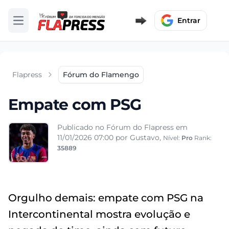
Entrar
Abrir menu
Flapress
Fórum do Flamengo
Empate com PSG
Publicado no Fórum do Flapress em
11/01/2026 07:00
por Gustavo,
Nível:
Pro
Rank:
35889
Orgulho demais: empate com PSG na
Intercontinental mostra evolução e