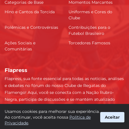
Categorias de Base
Momentos Marcantes
Hino e Cantos da Torcida
Uniformes e Cores do
Clube
Polêmicas e Controvérsias
Contribuições para o
Futebol Brasileiro
Ações Sociais e
Torcedores Famosos
Comunitárias
Flapress
Flapress, sua fonte essencial para todas as notícias, análises
e debates no fórum do nosso Clube de Regatas do
Flamengo! Aqui, você se conecta com a Nação Rubro-
Negra, participa de discussões e se mantém atualizado
sobre tudo que envolve o Mengão. Não perca nenhum
Usamos cookies para melhorar sua experiência.
lance e esteja sempre à frente, junto da torcida mais
Ao continuar, você aceita nossa
Política de
Aceitar
apaixonada do Brasil! #Flamengo #Flapress
Privacidade
.
suporte@flapress.com.br