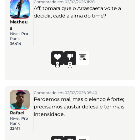
Comentado em 02/02/2026 11:20
Aff, tomara que o Arrascaeta volte a
decidir; cadê a alma do time?
Matheu
s
Nível:
Pro
Rank:
36414
0
0
Comentado em 02/02/2026 09:40
Perdemos mal, mas o elenco é forte;
precisamos ajustar defesa e ter mais
Rafael
intensidade.
Nível:
Pro
Rank:
32411