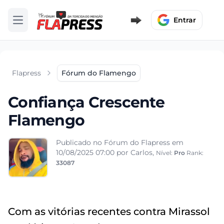
Entrar
Abrir menu
Flapress
Fórum do Flamengo
Confiança Crescente
Flamengo
Publicado no Fórum do Flapress em
10/08/2025 07:00
por Carlos,
Nível:
Pro
Rank:
33087
Com as vitórias recentes contra Mirassol