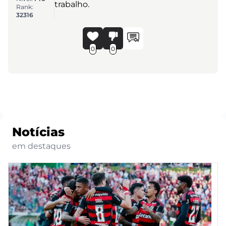
trabalho.
Rank:
32316
0
0
Notícias
em destaques