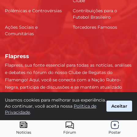
Clube
Polêmicas e Controvérsias
Contribuições para o
Futebol Brasileiro
Ações Sociais e
Torcedores Famosos
Comunitárias
Flapress
Flapress, sua fonte essencial para todas as notícias, análises
e debates no fórum do nosso Clube de Regatas do
Flamengo! Aqui, você se conecta com a Nação Rubro-
Negra, participa de discussões e se mantém atualizado
sobre tudo que envolve o Mengão. Não perca nenhum
Usamos cookies para melhorar sua experiência.
lance e esteja sempre à frente, junto da torcida mais
Ao continuar, você aceita nossa
Política de
Aceitar
apaixonada do Brasil! #Flamengo #Flapress
Privacidade
.
suporte@flapress.com.br
© 2026 Flapress. Todos os direitos reservados.
Notícias
Fórum
Postar