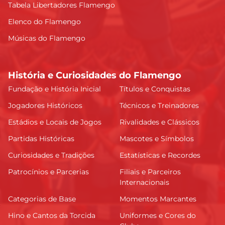
Tabela Libertadores Flamengo
Elenco do Flamengo
Músicas do Flamengo
História e Curiosidades do Flamengo
Fundação e História Inicial
Títulos e Conquistas
Jogadores Históricos
Técnicos e Treinadores
Estádios e Locais de Jogos
Rivalidades e Clássicos
Partidas Históricas
Mascotes e Símbolos
Curiosidades e Tradições
Estatísticas e Recordes
Patrocínios e Parcerias
Filiais e Parceiros
Internacionais
Categorias de Base
Momentos Marcantes
Hino e Cantos da Torcida
Uniformes e Cores do