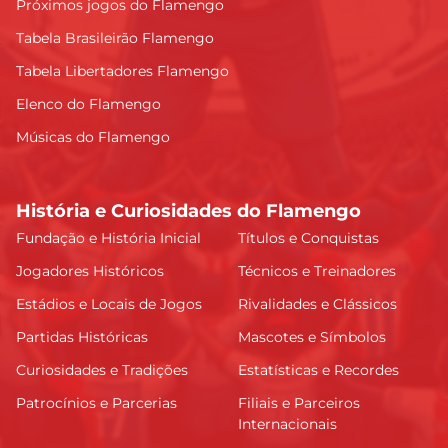
Próximos jogos do Flamengo
Tabela Brasileirão Flamengo
Tabela Libertadores Flamengo
Elenco do Flamengo
Músicas do Flamengo
História e Curiosidades do Flamengo
Fundação e História Inicial
Títulos e Conquistas
Jogadores Históricos
Técnicos e Treinadores
Estádios e Locais de Jogos
Rivalidades e Clássicos
Partidas Históricas
Mascotes e Símbolos
Curiosidades e Tradições
Estatísticas e Recordes
Patrocínios e Parcerias
Filiais e Parceiros
Internacionais