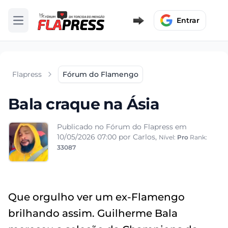
Entrar
Abrir menu
Flapress
Fórum do Flamengo
Bala craque na Ásia
Publicado no Fórum do Flapress em
10/05/2026 07:00
por Carlos,
Nível:
Pro
Rank:
33087
Que orgulho ver um ex-Flamengo
brilhando assim. Guilherme Bala