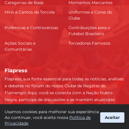
Categorias de Base
Momentos Marcantes
Hino e Cantos da Torcida
Uniformes e Cores do
Clube
Polêmicas e Controvérsias
Contribuições para o
Futebol Brasileiro
Ações Sociais e
Torcedores Famosos
Comunitárias
Flapress
Flapress, sua fonte essencial para todas as notícias, análises
e debates no fórum do nosso Clube de Regatas do
Flamengo! Aqui, você se conecta com a Nação Rubro-
Negra, participa de discussões e se mantém atualizado
sobre tudo que envolve o Mengão. Não perca nenhum
Usamos cookies para melhorar sua experiência.
lance e esteja sempre à frente, junto da torcida mais
Ao continuar, você aceita nossa
Política de
Aceitar
apaixonada do Brasil! #Flamengo #Flapress
Privacidade
.
suporte@flapress.com.br