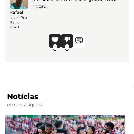
negro.
Rafael
Nível:
Pro
Rank:
32411
0
0
Notícias
em destaques