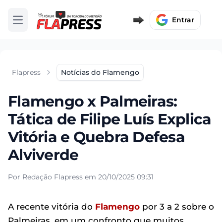
Entrar
Abrir menu
Flapress
Notícias do Flamengo
Flamengo x Palmeiras:
Tática de Filipe Luís Explica
Vitória e Quebra Defesa
Alviverde
Por Redação Flapress em 20/10/2025 09:31
A recente vitória do
Flamengo
por 3 a 2 sobre o
Palmeiras, em um confronto que muitos