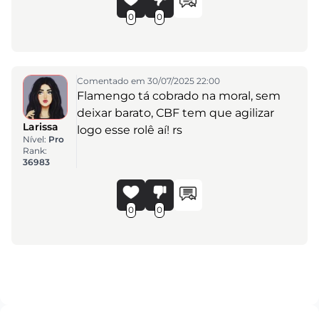
0
0
Comentado em 30/07/2025 22:00
Flamengo tá cobrado na moral, sem
deixar barato, CBF tem que agilizar
Larissa
logo esse rolê aí! rs
Nível:
Pro
Rank:
36983
0
0